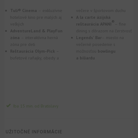
Tuli® Cinema
– exkluzívne
večere v športovom duchu
hotelové kino pre malých aj
A la carte ázijská
®
veľkých
reštaurácia
APANI
– fine
AdventureLand & PlayFun
dining s dôrazom na čerstvosť
zóna
– interaktívna herná
Legends’ Bar
– miesto na
zóna pre deti
večerné posedenie s
Reštaurácia Olym-Pick
–
možnosťou
bowlingu
bufetové raňajky, obedy a
a biliardu
Iba 15 min. od Bratislavy
UŽITOČNÉ INFORMÁCIE