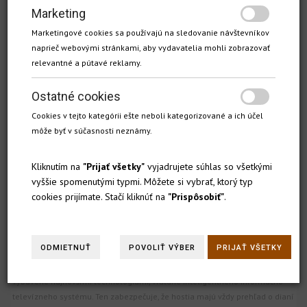
Marketing
Marketingové cookies sa používajú na sledovanie návštevníkov
naprieč webovými stránkami, aby vydavatelia mohli zobrazovať
relevantné a pútavé reklamy.
X-BIONIC® HOTEL - DOKONALÉ ZÁZEMIE
Ostatné cookies
PRE VÁŠ POBYT.
Cookies v tejto kategórii ešte neboli kategorizované a ich účel
môže byť v súčasnosti neznámy.
INFORMÁCIE O HOTELI
Kliknutím na
"Prijať všetky"
vyjadrujete súhlas so všetkými
vyššie spomenutými typmi. Môžete si vybrať, ktorý typ
cookies prijímate. Stačí kliknúť na
"Prispôsobiť"
.
X-BIONIC® HOTEL ponúka moderné a komfortné ubytovanie v priestranných
izbách, ktoré sú ideálnou voľbou pre športové tímy, obchodných cestujúcich
aj návštevníkov hľadajúcich oddych v exkluzívnom prostredí súkromného
rezortu.
ODMIETNUŤ
POVOLIŤ VÝBER
PRIJAŤ VŠETKY
V rámci zóny
x-bionic® private sphere
nájdete štýlovo zariadené izby
vybavené najnovšími technológiami, vrátane inteligentného informačno-
televízneho systému. Ten zabezpečuje, že hostia majú vždy prehľad o dianí