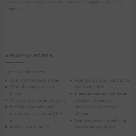
v rezorte – od športových aktivít až po špeciálne podujatia a sprievodný
program.
VYBAVENIE HOTELA
Z ponuky nášho rezortu:
25 m krytý plavecký bazén
Atletická dráha a multifunkčné
50 m olympijský vonkajší
športové ihrisko
bazén
Luxusné wellness centrum
Vonkajšie a vnútorné tobogany
s rôznymi druhmi sáun,
Profesionálne vybavená
vírivkami a oddychovými
posilňovňa s rozlohou 1000
zónami
m²
Saunový svet
– ideálny na
Kryosauna a solárium
regeneráciu po športe