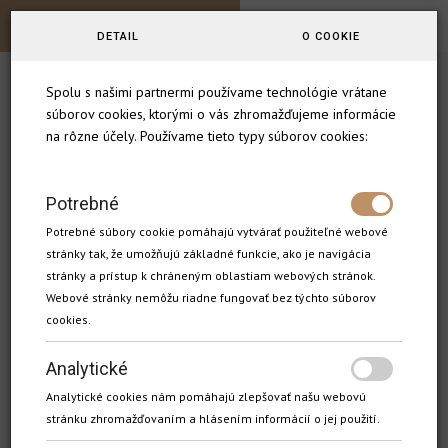
X-BIONIC HOTEL
SK
DETAIL
O COOKIE
1
2
3
4
Spolu s našimi partnermi používame technológie vrátane
súborov cookies, ktorými o vás zhromažďujeme informácie
VOĽBA OSÔB
VOĽBA IZBY
OSOBNÉ ÚDAJE
POTVRDENIE
na rôzne účely. Používame tieto typy súborov cookies:
X-BIONIC HOTEL
Potrebné
Dubová 33/A, 931 01 Šamorín
Potrebné súbory cookie pomáhajú vytvárať použiteľné webové
stránky tak, že umožňujú základné funkcie, ako je navigácia
stránky a prístup k chráneným oblastiam webových stránok.
5.0 / 5
Webové stránky nemôžu riadne fungovať bez týchto súborov
0 hodnotení
cookies.
Analytické
Analytické cookies nám pomáhajú zlepšovať našu webovú
stránku zhromažďovaním a hlásením informácií o jej použití.