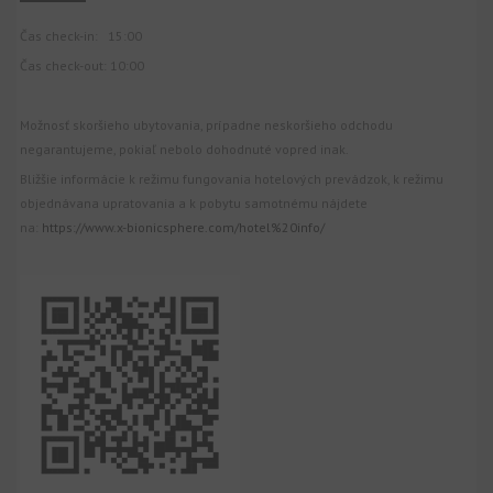
Čas check-in: 15:00
Čas check-out: 10:00
Možnosť skoršieho ubytovania, prípadne neskoršieho odchodu
negarantujeme, pokiaľ nebolo dohodnuté vopred inak.
Bližšie informácie k režimu fungovania hotelových prevádzok, k režimu
objednávana upratovania a k pobytu samotnému nájdete
na:
https://www.x-bionicsphere.com/hotel%20info/